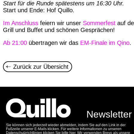
Start für die Runde spätestens um 16:30 Uhr.
Start und Ende: Hof Quillo.
Im Anschluss
feiern wir unser
Sommerfest
auf de
Grill und Buffet und schönen Gesprächen!
Ab 21:00
übertragen wir das
EM-Finale im Qino
.
Zurück zur Übersicht
Newsletter
Sie können sich jederzeit wieder abmelden, indem Sie auf den Link in der
Fußzeile unserer E-Mails klicken. Für weitere Informationen zu unseren
Datenschutzrichtlinien
klicken Sie bitte hier
. Wir verwenden Brevo als unsere