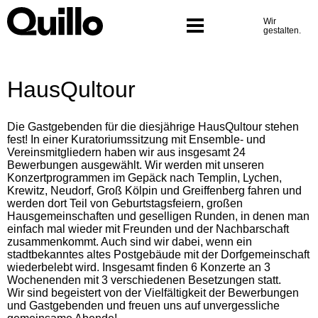
Was wir tun
Skip
to
Wir
Programm
content
gestalten.
HausQultour
Die Gastgebenden für die diesjährige HausQultour stehen
fest! In einer Kuratoriumssitzung mit Ensemble- und
Vereinsmitgliedern haben wir aus insgesamt 24
Bewerbungen ausgewählt. Wir werden mit unseren
Konzertprogrammen im Gepäck nach Templin, Lychen,
Krewitz, Neudorf, Groß Kölpin und Greiffenberg fahren und
werden dort Teil von Geburtstagsfeiern, großen
Hausgemeinschaften und geselligen Runden, in denen man
einfach mal wieder mit Freunden und der Nachbarschaft
zusammenkommt. Auch sind wir dabei, wenn ein
stadtbekanntes altes Postgebäude mit der Dorfgemeinschaft
wiederbelebt wird. Insgesamt finden 6 Konzerte an 3
Wochenenden mit 3 verschiedenen Besetzungen statt.
Wir sind begeistert von der Vielfältigkeit der Bewerbungen
und Gastgebenden und freuen uns auf unvergessliche