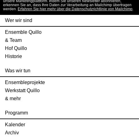
unsere Marketingplattform. Indem Sie unseren Newsletter abonnieren,
erkennen Sie an, dass Ihre Daten zur Verarbeitung an Mailchimp übertragen
werden.
Erfahren Sie hier mehr über die Datenschutzrichtlinie von Mailchimp
.
Wer wir sind
Ensemble Quillo
& Team
Hof Quillo
Historie
Was wir tun
Ensembleprojekte
Werkstatt Quillo
& mehr
Programm
Kalender
Archiv