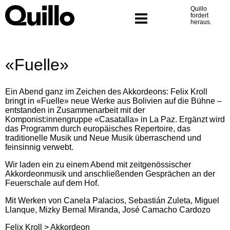
Was wir tun
Skip
Quillo
to
fordert
Programm
content
heraus.
«Fuelle»
Ein Abend ganz im Zeichen des Akkordeons: Felix Kroll
bringt in «Fuelle» neue Werke aus Bolivien auf die Bühne –
entstanden in Zusammenarbeit mit der
Komponist:innengruppe «Casatalla» in La Paz. Ergänzt wird
das Programm durch europäisches Repertoire, das
traditionelle Musik und Neue Musik überraschend und
feinsinnig verwebt.
Wir laden ein zu einem Abend mit zeitgenössischer
Akkordeonmusik und anschließenden Gesprächen an der
Feuerschale auf dem Hof.
Mit Werken von Canela Palacios, Sebastián Zuleta, Miguel
Llanque, Mizky Bernal Miranda, José Camacho Cardozo
Felix Kroll > Akkordeon