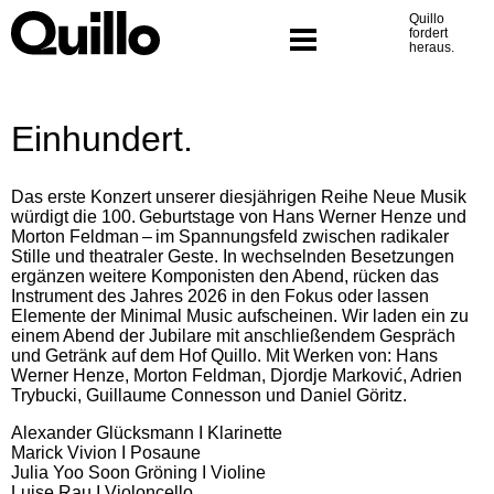
Was wir tun
Skip
Quillo
to
fordert
Programm
content
heraus.
Einhundert.
Das erste Konzert unserer diesjährigen Reihe Neue Musik
würdigt die 100. Geburtstage von Hans Werner Henze und
Morton Feldman – im Spannungsfeld zwischen radikaler
Stille und theatraler Geste. In wechselnden Besetzungen
ergänzen weitere Komponisten den Abend, rücken das
Instrument des Jahres 2026 in den Fokus oder lassen
Elemente der Minimal Music aufscheinen. Wir laden ein zu
einem Abend der Jubilare mit anschließendem Gespräch
und Getränk auf dem Hof Quillo. Mit Werken von: Hans
Werner Henze, Morton Feldman, Djordje Markovi
ć
, Adrien
Trybucki, Guillaume Connesson und Daniel Göritz.
Alexander Glücksmann I Klarinette
Marick Vivion I Posaune
Julia Yoo Soon Gröning I Violine
Luise Rau I Violoncello