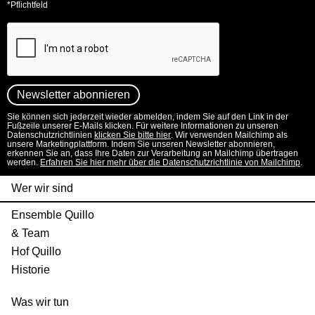
*Pflichtfeld
Sie können sich jederzeit wieder abmelden, indem Sie auf den Link in der
Fußzeile unserer E-Mails klicken. Für weitere Informationen zu unseren
Datenschutzrichtlinien
klicken Sie bitte hier
. Wir verwenden Mailchimp als
unsere Marketingplattform. Indem Sie unseren Newsletter abonnieren,
erkennen Sie an, dass Ihre Daten zur Verarbeitung an Mailchimp übertragen
werden.
Erfahren Sie hier mehr über die Datenschutzrichtlinie von Mailchimp
.
Wer wir sind
Ensemble Quillo
& Team
Hof Quillo
Historie
Was wir tun