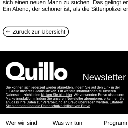
sich einen neuen Mann zu suchen. Das gelingt ers
Ein Abend, der schöner ist, als die Sittenpolizei er
Zurück zur Übersicht
Newsletter
Sie können sich jederzeit wieder abmelden, indem Sie auf den Link in der
Fußzeile unserer E-Mails klicken. Für weitere Informationen zu unseren
Datenschutzrichtlinien
klicken Sie bitte hier
. Wir verwenden Brevo als unsere
Marketingplattform. Indem Sie unseren Newsletter abonnieren, erkennen Sie
an, dass Ihre Daten zur Verarbeitung an Brevo übertragen werden.
Erfahren
Sie hier mehr über die Datenschutzrichtlinie von Brevo
.
Wer wir sind
Was wir tun
Program