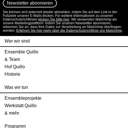
Sie können sich jederzeit wieder abmelden, indem Sie auf den Link in der
Fußzeile unserer E-Mails klicken. Für weitere Informationen zu unseren
Datenschutzrichtlinien
klicken Sie bitte hier
. Wir verwenden Mailchimp als
unsere Marketingplattform. Indem Sie unseren Newsletter abonnieren,
erkennen Sie an, dass Ihre Daten zur Verarbeitung an Mailchimp übertragen
werden.
Erfahren Sie hier mehr über die Datenschutzrichtlinie von Mailchimp
.
Wer wir sind
Ensemble Quillo
& Team
Hof Quillo
Historie
Was wir tun
Ensembleprojekte
Werkstatt Quillo
& mehr
Programm