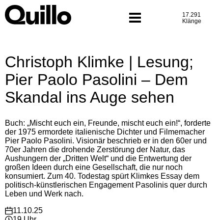
Was wir tun
Skip
to
17.291
Programm
content
Klänge
Christoph Klimke | Lesung;
Pier Paolo Pasolini – Dem
Skandal ins Auge sehen
Buch: „Mischt euch ein, Freunde, mischt euch ein!“, forderte
der 1975 ermordete italienische Dichter und Filmemacher
Pier Paolo Pasolini. Visionär beschrieb er in den 60er und
70er Jahren die drohende Zerstörung der Natur, das
Aushungern der „Dritten Welt“ und die Entwertung der
großen Ideen durch eine Gesellschaft, die nur noch
konsumiert. Zum 40. Todestag spürt Klimkes Essay dem
politisch-künstlerischen Engagement Pasolinis quer durch
Leben und Werk nach.
11.10.25
19 Uhr