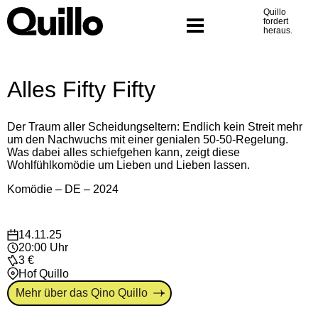
Was wir tun
Skip
Quillo
to
fordert
Programm
content
heraus.
Alles Fifty Fifty
Der Traum aller Scheidungseltern: Endlich kein Streit mehr
um den Nachwuchs mit einer genialen 50-50-Regelung.
Was dabei alles schiefgehen kann, zeigt diese
Wohlfühlkomödie um Lieben und Lieben lassen.
Komödie – DE – 2024
14.11.25
20:00 Uhr
3 €
Hof Quillo
Mehr über das Qino Quillo